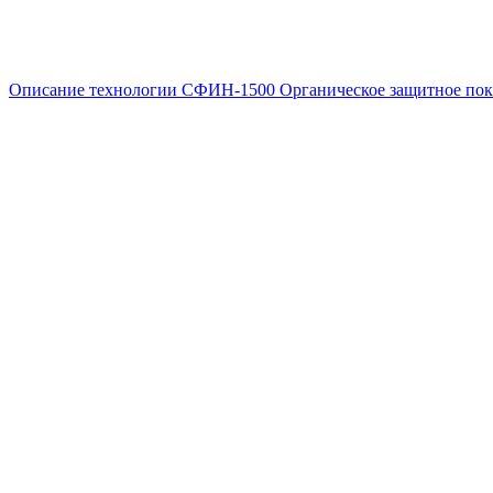
Описание технологии СФИН‐1500
Органическое защитное по
Главная
—
Статьи
—
Финишное покрытие иммерсионным сереб