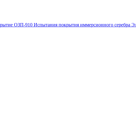
крытие ОЗП‐910
Испытания покрытия иммерсионного серебра
Э
ром в процессе производства печатных плат