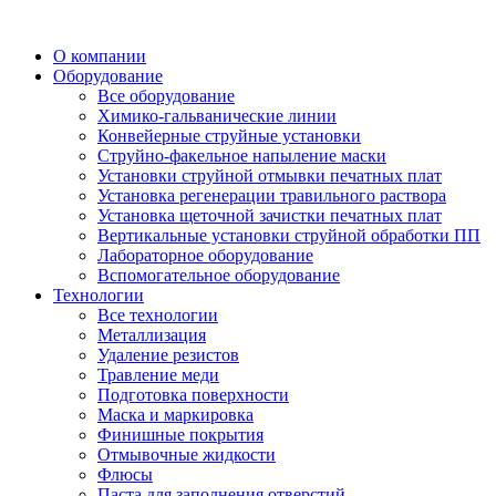
О компании
Оборудование
Все оборудование
Химико-гальванические линии
Конвейерные струйные установки
Струйно-факельное напыление маски
Установки струйной отмывки печатных плат
Установка регенерации травильного раствора
Установка щеточной зачистки печатных плат
Вертикальные установки струйной обработки ПП
Лабораторное оборудование
Вспомогательное оборудование
Технологии
Все технологии
Металлизация
Удаление резистов
Травление меди
Подготовка поверхности
Маска и маркировка
Финишные покрытия
Отмывочные жидкости
Флюсы
Паста для заполнения отверстий