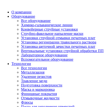
О компании
Оборудование
Все оборудование
Химико-гальванические линии
Конвейерные струйные установки
Струйно-факельное напыление маски
Установки струйной отмывки печатных плат
Установка регенерации травильного раствора
Установка щеточной зачистки печатных плат
Вертикальные установки струйной обработки ПП
Лабораторное оборудование
Вспомогательное оборудование
Технологии
Все технологии
Металлизация
Удаление резистов
Травление меди
Подготовка поверхности
Маска и маркировка
Финишные покрытия
Отмывочные жидкости
Флюсы
Паста для заполнения отверстий