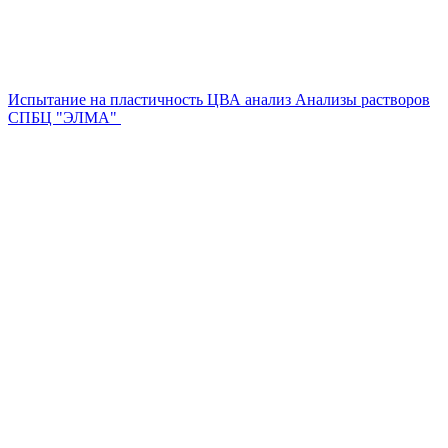
Главная
—
Услуги
—
Проведение анализов
Испытание на пластичность
ЦВА анализ
Анализы растворов
СПБЦ "ЭЛМА"