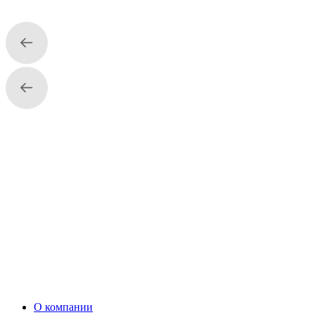
Название компании
Телефон
Нажимая на кнопку «Отправить»,
вы соглашаетесь с условиями обработки персональных
данных
О компании
ФИО, должность