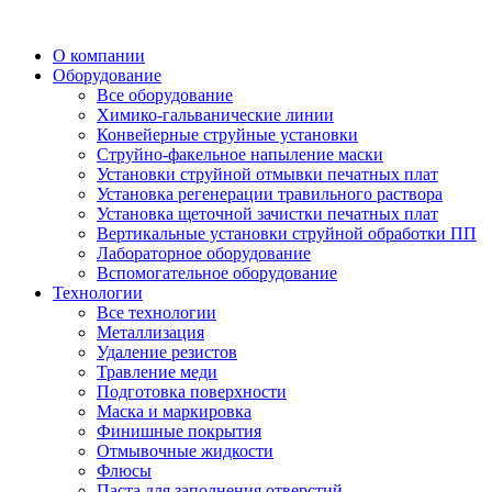
О компании
Оборудование
Все оборудование
Химико-гальванические линии
Конвейерные струйные установки
Струйно-факельное напыление маски
Установки струйной отмывки печатных плат
Установка регенерации травильного раствора
Установка щеточной зачистки печатных плат
Вертикальные установки струйной обработки ПП
Лабораторное оборудование
Вспомогательное оборудование
Технологии
Все технологии
Металлизация
Удаление резистов
Травление меди
Подготовка поверхности
Маска и маркировка
Финишные покрытия
Отмывочные жидкости
Флюсы
Паста для заполнения отверстий