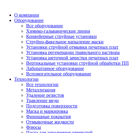
О компании
Оборудование
Все оборудование
Химико-гальванические линии
Конвейерные струйные установки
Струйно-факельное напыление маски
Установки струйной отмывки печатных плат
Установка регенерации травильного раствора
Установка щеточной зачистки печатных плат
Вертикальные установки струйной обработки ПП
Лабораторное оборудование
Вспомогательное оборудование
Технологии
Все технологии
Металлизация
Удаление резистов
Травление меди
Подготовка поверхности
Маска и маркировка
Финишные покрытия
Отмывочные жидкости
Флюсы
Паста для заполнения отверстий