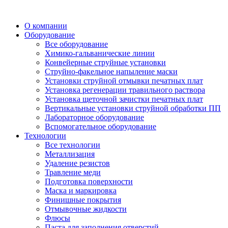
О компании
Оборудование
Все оборудование
Химико-гальванические линии
Конвейерные струйные установки
Струйно-факельное напыление маски
Установки струйной отмывки печатных плат
Установка регенерации травильного раствора
Установка щеточной зачистки печатных плат
Вертикальные установки струйной обработки ПП
Лабораторное оборудование
Вспомогательное оборудование
Технологии
Все технологии
Металлизация
Удаление резистов
Травление меди
Подготовка поверхности
Маска и маркировка
Финишные покрытия
Отмывочные жидкости
Флюсы
Паста для заполнения отверстий